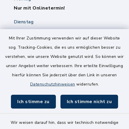
Nur mit Onlinetermin!
Dienstag
8.00-12.00 Uhr
14.00-18.00 Uhr
Mit Ihrer Zustimmung verwenden wir auf dieser Website
sog. Tracking-Cookies, die es uns ermöglichen besser zu
Mittwoch
verstehen, wie unsere Website genutzt wird. So können wir
8.00-12.00 Uhr
unser Angebot weiter verbessern. Ihre erteilte Einwilligung
Freitag
hierfür können Sie jederzeit über den Link in unseren
8.00-11.00 Uhr
Datenschutzhinweisen
widerrufen.
Ich stimme zu
Ich stimme nicht zu
Wir weisen darauf hin, dass wir technisch notwendige