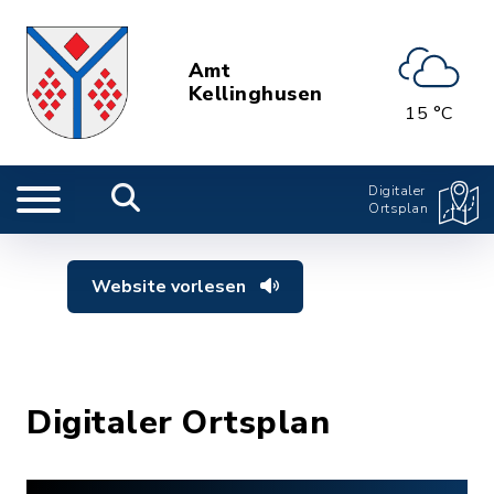
Amt
Kellinghusen
15 °C
Digitaler
Ortsplan
Website vorlesen
Digitaler Ortsplan