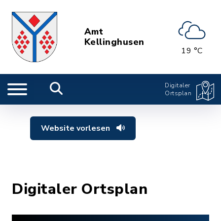
Amt
Kellinghusen
19 °C
Digitaler
Ortsplan
Website vorlesen
Digitaler Ortsplan