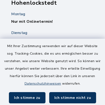
Hohenlockstedt
Montag
Nur mit Onlinetermin!
Dienstag
8.00-12.00 Uhr
14.00-18.00 Uhr
Mit Ihrer Zustimmung verwenden wir auf dieser Website
sog. Tracking-Cookies, die es uns ermöglichen besser zu
Mittwoch
verstehen, wie unsere Website genutzt wird. So können wir
8.00-12.00 Uhr
unser Angebot weiter verbessern. Ihre erteilte Einwilligung
Freitag
hierfür können Sie jederzeit über den Link in unseren
8.00-11.00 Uhr
Datenschutzhinweisen
widerrufen.
Ich stimme zu
Ich stimme nicht zu