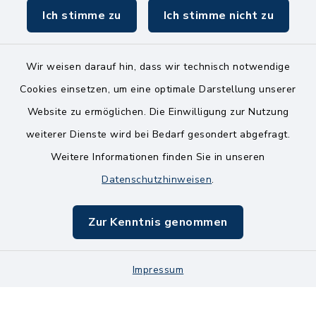
Ich stimme zu
Ich stimme nicht zu
Wir weisen darauf hin, dass wir technisch notwendige
Kontakt
Cookies einsetzen, um eine optimale Darstellung unserer
Website zu ermöglichen. Die Einwilligung zur Nutzung
Bankverbindungen
weiterer Dienste wird bei Bedarf gesondert abgefragt.
Weitere Informationen finden Sie in unseren
Barrierefreiheit
Datenschutzhinweisen
.
Datenschutz
Zur Kenntnis genommen
Impressum
Impressum
Sitemap
Cookie-Einstellungen