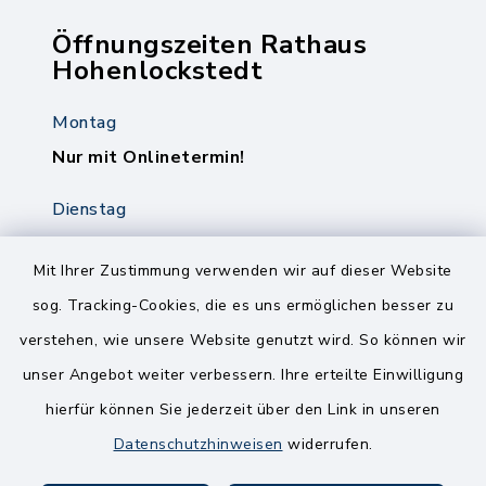
Öffnungszeiten Rathaus
Hohenlockstedt
Montag
Nur mit Onlinetermin!
Dienstag
8.00-12.00 Uhr
14.00-18.00 Uhr
Mit Ihrer Zustimmung verwenden wir auf dieser Website
sog. Tracking-Cookies, die es uns ermöglichen besser zu
Mittwoch
verstehen, wie unsere Website genutzt wird. So können wir
8.00-12.00 Uhr
unser Angebot weiter verbessern. Ihre erteilte Einwilligung
Freitag
hierfür können Sie jederzeit über den Link in unseren
8.00-11.00 Uhr
Datenschutzhinweisen
widerrufen.