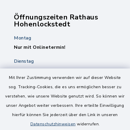
Öffnungszeiten Rathaus
Hohenlockstedt
Montag
Nur mit Onlinetermin!
Dienstag
8.00-12.00 Uhr
14.00-18.00 Uhr
Mit Ihrer Zustimmung verwenden wir auf dieser Website
sog. Tracking-Cookies, die es uns ermöglichen besser zu
Mittwoch
verstehen, wie unsere Website genutzt wird. So können wir
8.00-12.00 Uhr
unser Angebot weiter verbessern. Ihre erteilte Einwilligung
Freitag
hierfür können Sie jederzeit über den Link in unseren
8.00-11.00 Uhr
Datenschutzhinweisen
widerrufen.