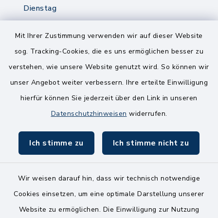
Dienstag
8.00-12.00 Uhr
14.00-18.00 Uhr
Mit Ihrer Zustimmung verwenden wir auf dieser Website
sog. Tracking-Cookies, die es uns ermöglichen besser zu
Mittwoch
verstehen, wie unsere Website genutzt wird. So können wir
8.00-12.00 Uhr
unser Angebot weiter verbessern. Ihre erteilte Einwilligung
Freitag
hierfür können Sie jederzeit über den Link in unseren
8.00-11.00 Uhr
Datenschutzhinweisen
widerrufen.
Ich stimme zu
Ich stimme nicht zu
Wir weisen darauf hin, dass wir technisch notwendige
Kontakt
Cookies einsetzen, um eine optimale Darstellung unserer
Website zu ermöglichen. Die Einwilligung zur Nutzung