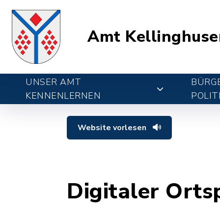
Amt Kellinghuse
UNSER AMT
BÜRGE
KENNENLERNEN
POLIT
Website vorlesen
Digitaler Orts