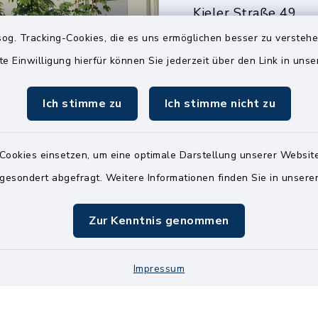
Kieler Straße 49
25551 Hohenlockst
og. Tracking-Cookies, die es uns ermöglichen besser zu versteh
te Einwilligung hierfür können Sie jederzeit über den Link in uns
04826 30-0
04826 30-15
Ich stimme zu
Ich stimme nicht zu
info@amt-kellin
Cookies einsetzen, um eine optimale Darstellung unserer Website
 gesondert abgefragt. Weitere Informationen finden Sie in unser
Zur Kenntnis genommen
Impressum