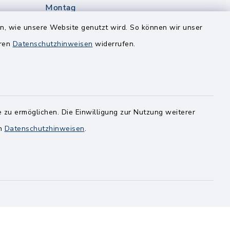
Montag
edt
Nur mit Onlinetermin!
en, wie unsere Website genutzt wird. So können wir unser
eren
Datenschutzhinweisen
widerrufen.
Dienstag
8.00-12.00 Uhr
14.00-18.00 Uhr
ghusen.de
Mittwoch
 zu ermöglichen. Die Einwilligung zur Nutzung weiterer
8.00-12.00 Uhr
en
Datenschutzhinweisen
.
Freitag
8.00-11.00 Uhr