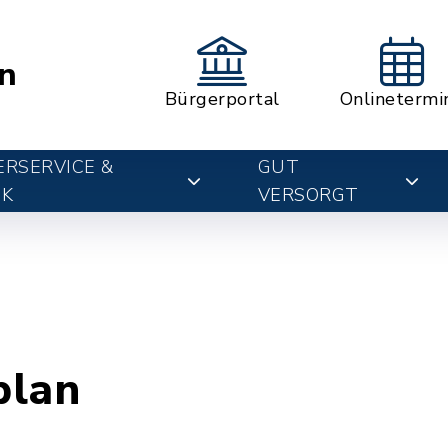
n
Bürgerportal
Onlinetermi
RSERVICE &
GUT
IK
VERSORGT
plan