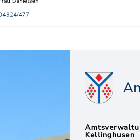
Frau Danielsen
04324/477
Am
Amtsverwaltu
Kellinghusen