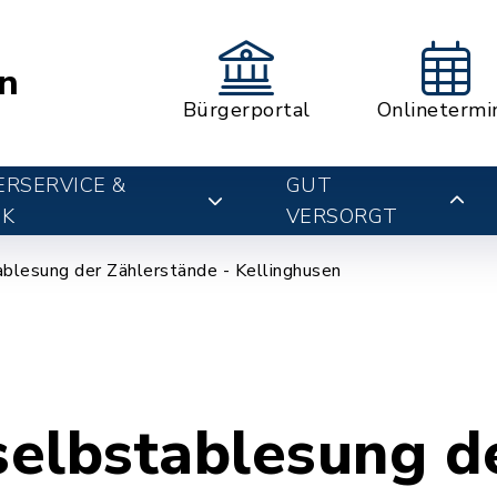
n
Bürgerportal
Onlinetermi
RSERVICE &
GUT
IK
VERSORGT
blesung der Zählerstände - Kellinghusen
elbstablesung d