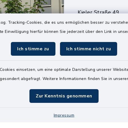
Kieler Straße 49
25551 Hohenlockst
og. Tracking-Cookies, die es uns ermöglichen besser zu versteh
te Einwilligung hierfür können Sie jederzeit über den Link in uns
04826 30-0
04826 30-15
Ich stimme zu
Ich stimme nicht zu
info@amt-kellin
Cookies einsetzen, um eine optimale Darstellung unserer Website
 gesondert abgefragt. Weitere Informationen finden Sie in unser
Zur Kenntnis genommen
Impressum