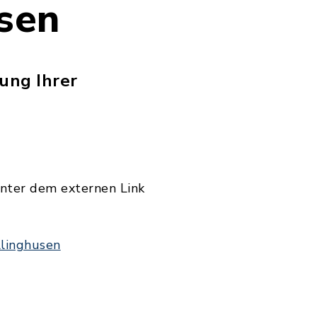
usen
ung Ihrer
nter dem externen Link
llinghusen