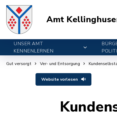
Amt Kellinghuse
UNSER AMT
BÜRGE
KENNENLERNEN
POLIT
Gut versorgt
Ver- und Entsorgung
Kundenselbsta
Website vorlesen
Kundens