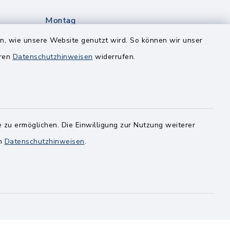
Montag
edt
Nur mit Onlinetermin!
en, wie unsere Website genutzt wird. So können wir unser
eren
Datenschutzhinweisen
widerrufen.
Dienstag
8.00-12.00 Uhr
14.00-18.00 Uhr
ghusen.de
Mittwoch
 zu ermöglichen. Die Einwilligung zur Nutzung weiterer
8.00-12.00 Uhr
en
Datenschutzhinweisen
.
Freitag
8.00-11.00 Uhr