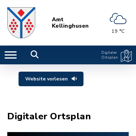
Amt
Kellinghusen
19 °C
Digitaler
Ortsplan
Website vorlesen
Digitaler Ortsplan