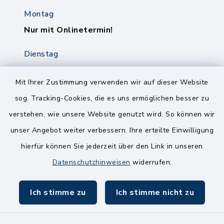
Montag
Nur mit Onlinetermin!
Dienstag
8.00-12.00 Uhr
14.00-18.00 Uhr
Mit Ihrer Zustimmung verwenden wir auf dieser Website
sog. Tracking-Cookies, die es uns ermöglichen besser zu
Mittwoch
verstehen, wie unsere Website genutzt wird. So können wir
8.00-12.00 Uhr
unser Angebot weiter verbessern. Ihre erteilte Einwilligung
Freitag
hierfür können Sie jederzeit über den Link in unseren
8.00-11.00 Uhr
Datenschutzhinweisen
widerrufen.
Ich stimme zu
Ich stimme nicht zu