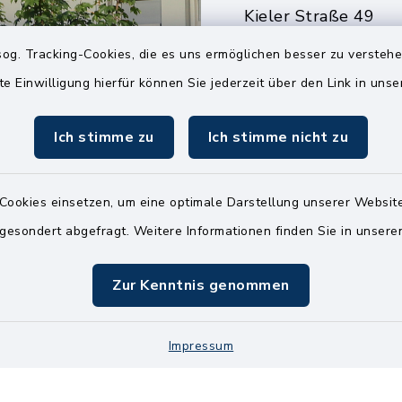
Kieler Straße 49
25551 Hohenlockst
og. Tracking-Cookies, die es uns ermöglichen besser zu versteh
04826 30-0
te Einwilligung hierfür können Sie jederzeit über den Link in uns
04826 30-15
Ich stimme zu
Ich stimme nicht zu
info@amt-kellin
Cookies einsetzen, um eine optimale Darstellung unserer Website
 gesondert abgefragt. Weitere Informationen finden Sie in unser
Zur Kenntnis genommen
Impressum