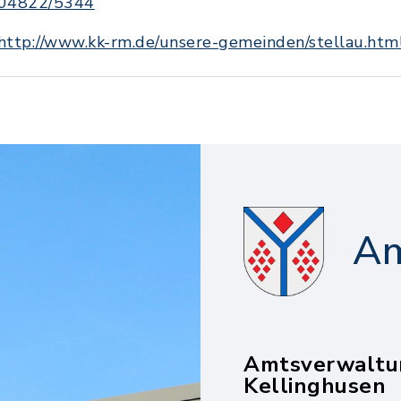
04822/5344
http://www.kk-rm.de/unsere-gemeinden/stellau.htm
Am
Amtsverwaltu
Kellinghusen