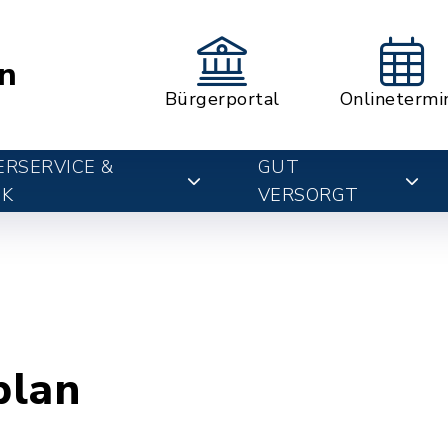
n
Bürgerportal
Onlinetermi
RSERVICE &
GUT
IK
VERSORGT
plan