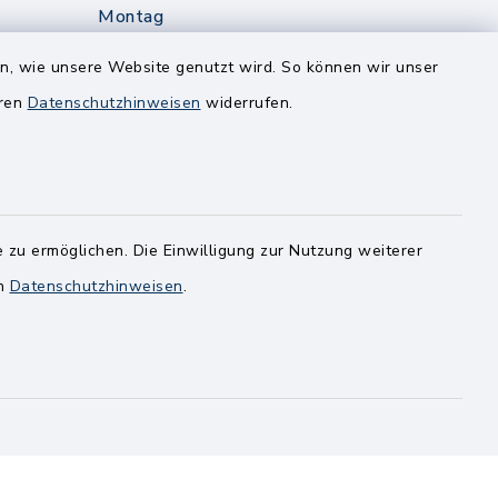
Montag
edt
Nur mit Onlinetermin!
en, wie unsere Website genutzt wird. So können wir unser
eren
Datenschutzhinweisen
widerrufen.
Dienstag
8.00-12.00 Uhr
14.00-18.00 Uhr
ghusen.de
Mittwoch
 zu ermöglichen. Die Einwilligung zur Nutzung weiterer
8.00-12.00 Uhr
en
Datenschutzhinweisen
.
Freitag
8.00-11.00 Uhr