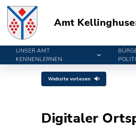
Amt Kellinghuse
UNSER AMT
BÜRGE
KENNENLERNEN
POLIT
Website vorlesen
Digitaler Orts