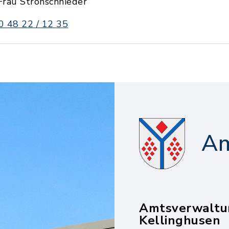
Frau Strohschnieder
0 48 22 / 12 35
Am
Amtsverwaltu
Kellinghusen