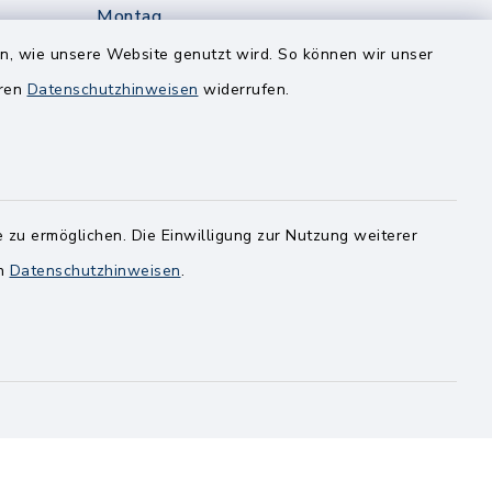
Montag
edt
Nur mit Onlinetermin!
en, wie unsere Website genutzt wird. So können wir unser
eren
Datenschutzhinweisen
widerrufen.
Dienstag
8.00-12.00 Uhr
14.00-18.00 Uhr
ghusen.de
Mittwoch
 zu ermöglichen. Die Einwilligung zur Nutzung weiterer
8.00-12.00 Uhr
en
Datenschutzhinweisen
.
Freitag
8.00-11.00 Uhr