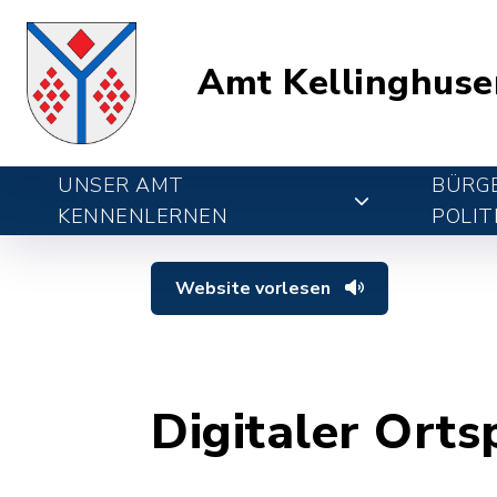
Amt Kellinghuse
UNSER AMT
BÜRGE
KENNENLERNEN
POLIT
Website vorlesen
Digitaler Orts