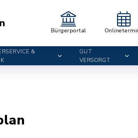
n
Bürgerportal
Onlinetermi
RSERVICE &
GUT
IK
VERSORGT
plan