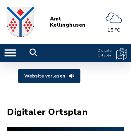
Amt
Kellinghusen
15 °C
Digitaler
Ortsplan
Website vorlesen
Digitaler Ortsplan