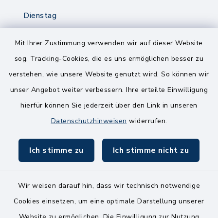
Dienstag
8.00-12.00 Uhr
14.00-18.00 Uhr
Mit Ihrer Zustimmung verwenden wir auf dieser Website
sog. Tracking-Cookies, die es uns ermöglichen besser zu
Mittwoch
verstehen, wie unsere Website genutzt wird. So können wir
8.00-12.00 Uhr
unser Angebot weiter verbessern. Ihre erteilte Einwilligung
Freitag
hierfür können Sie jederzeit über den Link in unseren
8.00-11.00 Uhr
Datenschutzhinweisen
widerrufen.
Ich stimme zu
Ich stimme nicht zu
Wir weisen darauf hin, dass wir technisch notwendige
Kontakt
Cookies einsetzen, um eine optimale Darstellung unserer
Website zu ermöglichen. Die Einwilligung zur Nutzung