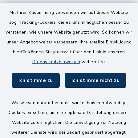
8.00-12.00 Uhr
14.00-18.00 Uhr
Mit Ihrer Zustimmung verwenden wir auf dieser Website
sog. Tracking-Cookies, die es uns ermöglichen besser zu
Mittwoch
verstehen, wie unsere Website genutzt wird. So können wir
8.00-12.00 Uhr
unser Angebot weiter verbessern. Ihre erteilte Einwilligung
Freitag
hierfür können Sie jederzeit über den Link in unseren
8.00-11.00 Uhr
Datenschutzhinweisen
widerrufen.
Ich stimme zu
Ich stimme nicht zu
Wir weisen darauf hin, dass wir technisch notwendige
Kontakt
Cookies einsetzen, um eine optimale Darstellung unserer
Website zu ermöglichen. Die Einwilligung zur Nutzung
Bankverbindungen
weiterer Dienste wird bei Bedarf gesondert abgefragt.