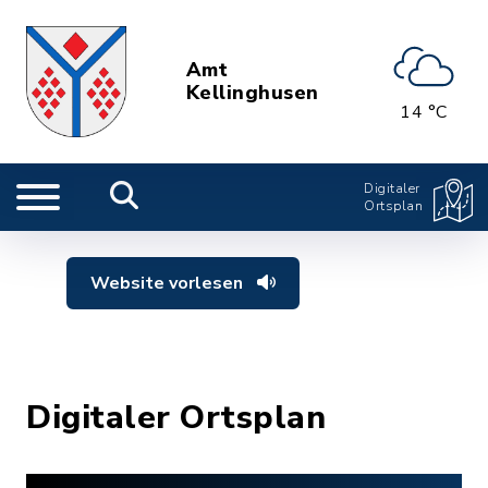
Amt
Kellinghusen
14 °C
Digitaler
Ortsplan
Website vorlesen
Digitaler Ortsplan