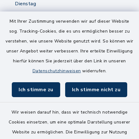
Dienstag
8.00-12.00 Uhr
14.00-18.00 Uhr
Mit Ihrer Zustimmung verwenden wir auf dieser Website
sog. Tracking-Cookies, die es uns ermöglichen besser zu
Mittwoch
verstehen, wie unsere Website genutzt wird. So können wir
8.00-12.00 Uhr
unser Angebot weiter verbessern. Ihre erteilte Einwilligung
Freitag
hierfür können Sie jederzeit über den Link in unseren
8.00-11.00 Uhr
Datenschutzhinweisen
widerrufen.
Ich stimme zu
Ich stimme nicht zu
Wir weisen darauf hin, dass wir technisch notwendige
Kontakt
Cookies einsetzen, um eine optimale Darstellung unserer
Website zu ermöglichen. Die Einwilligung zur Nutzung
Bankverbindungen