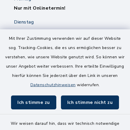
Nur mit Onlinetermin!
Dienstag
8.00-12.00 Uhr
14.00-18.00 Uhr
Mit Ihrer Zustimmung verwenden wir auf dieser Website
sog. Tracking-Cookies, die es uns ermöglichen besser zu
Mittwoch
verstehen, wie unsere Website genutzt wird. So können wir
8.00-12.00 Uhr
unser Angebot weiter verbessern. Ihre erteilte Einwilligung
Freitag
hierfür können Sie jederzeit über den Link in unseren
8.00-11.00 Uhr
Datenschutzhinweisen
widerrufen.
Ich stimme zu
Ich stimme nicht zu
Wir weisen darauf hin, dass wir technisch notwendige