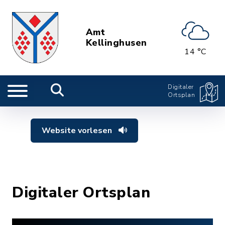
Amt
Kellinghusen
14 °C
Digitaler
Ortsplan
Website vorlesen
Digitaler Ortsplan