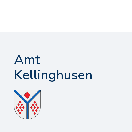
Amt
Kellinghusen