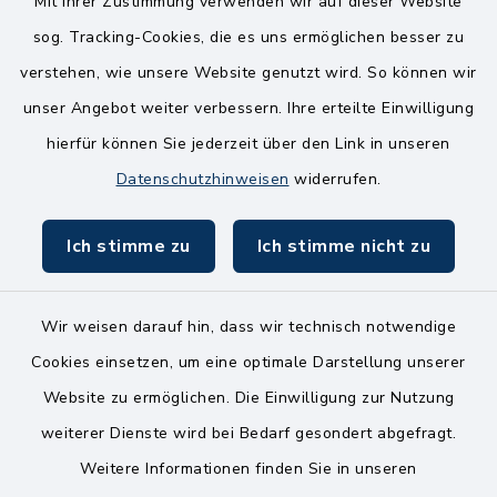
14.00-18.00 Uhr
Mit Ihrer Zustimmung verwenden wir auf dieser Website
sog. Tracking-Cookies, die es uns ermöglichen besser zu
Mittwoch
verstehen, wie unsere Website genutzt wird. So können wir
8.00-12.00 Uhr
unser Angebot weiter verbessern. Ihre erteilte Einwilligung
Freitag
hierfür können Sie jederzeit über den Link in unseren
8.00-11.00 Uhr
Datenschutzhinweisen
widerrufen.
Ich stimme zu
Ich stimme nicht zu
Wir weisen darauf hin, dass wir technisch notwendige
Kontakt
Cookies einsetzen, um eine optimale Darstellung unserer
Website zu ermöglichen. Die Einwilligung zur Nutzung
Bankverbindungen
weiterer Dienste wird bei Bedarf gesondert abgefragt.
Weitere Informationen finden Sie in unseren
Barrierefreiheit