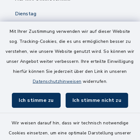
Dienstag
8.00-12.00 Uhr
14.00-18.00 Uhr
Mit Ihrer Zustimmung verwenden wir auf dieser Website
sog. Tracking-Cookies, die es uns ermöglichen besser zu
Mittwoch
verstehen, wie unsere Website genutzt wird. So können wir
8.00-12.00 Uhr
unser Angebot weiter verbessern. Ihre erteilte Einwilligung
Freitag
hierfür können Sie jederzeit über den Link in unseren
8.00-11.00 Uhr
Datenschutzhinweisen
widerrufen.
Ich stimme zu
Ich stimme nicht zu
Wir weisen darauf hin, dass wir technisch notwendige
Kontakt
Cookies einsetzen, um eine optimale Darstellung unserer