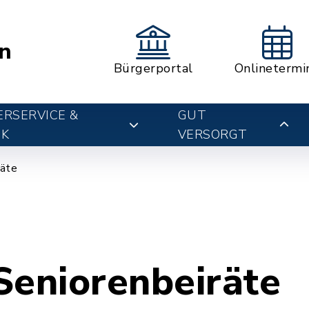
n
Bürgerportal
Onlinetermi
RSERVICE &
GUT
IK
VERSORGT
räte
Seniorenbeiräte