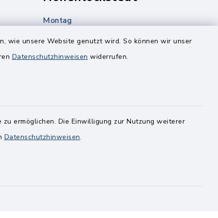
Montag
edt
Nur mit Onlinetermin!
en, wie unsere Website genutzt wird. So können wir unser
eren
Datenschutzhinweisen
widerrufen.
Dienstag
8.00-12.00 Uhr
14.00-18.00 Uhr
ghusen.de
Mittwoch
 zu ermöglichen. Die Einwilligung zur Nutzung weiterer
8.00-12.00 Uhr
en
Datenschutzhinweisen
.
Freitag
8.00-11.00 Uhr