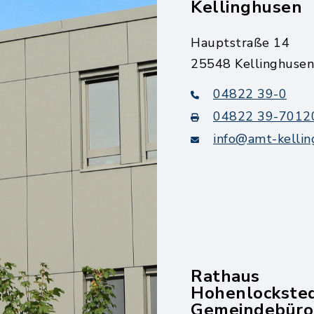
Kellinghusen
Hauptstraße 14
25548 Kellinghusen
04822 39-0
04822 39-7012
info@amt-kellin
Rathaus
Hohenlockste
Gemeindebüro