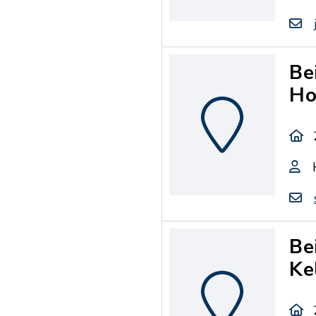
Be
Ho
Be
Ke