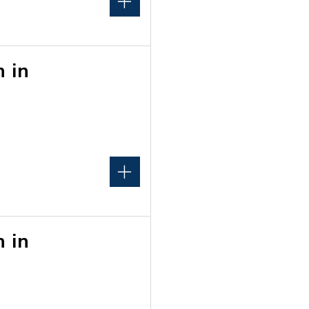
n in
n in