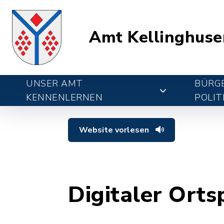
Amt Kellinghuse
UNSER AMT
BÜRGE
KENNENLERNEN
POLIT
Website vorlesen
Digitaler Orts