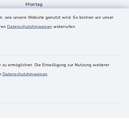
Montag
edt
Nur mit Onlinetermin!
en, wie unsere Website genutzt wird. So können wir unser
eren
Datenschutzhinweisen
widerrufen.
Dienstag
8.00-12.00 Uhr
14.00-18.00 Uhr
ghusen.de
Mittwoch
 zu ermöglichen. Die Einwilligung zur Nutzung weiterer
8.00-12.00 Uhr
en
Datenschutzhinweisen
.
Freitag
8.00-11.00 Uhr