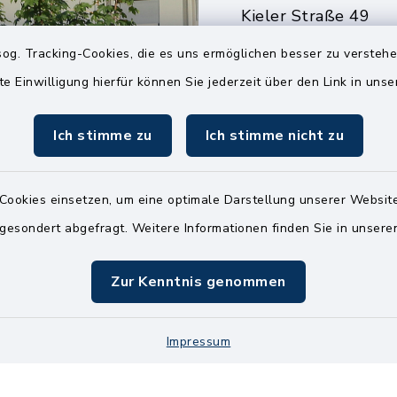
Kieler Straße 49
25551 Hohenlockst
og. Tracking-Cookies, die es uns ermöglichen besser zu versteh
04826 30-0
te Einwilligung hierfür können Sie jederzeit über den Link in uns
04826 30-15
Ich stimme zu
Ich stimme nicht zu
info@amt-kellin
Cookies einsetzen, um eine optimale Darstellung unserer Website
 gesondert abgefragt. Weitere Informationen finden Sie in unser
Zur Kenntnis genommen
Impressum