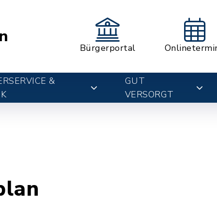
n
Bürgerportal
Onlinetermi
RSERVICE &
GUT
IK
VERSORGT
plan