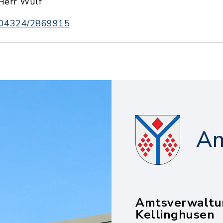
Herr Wulf
04324/2869915
Am
Amtsverwaltu
Kellinghusen