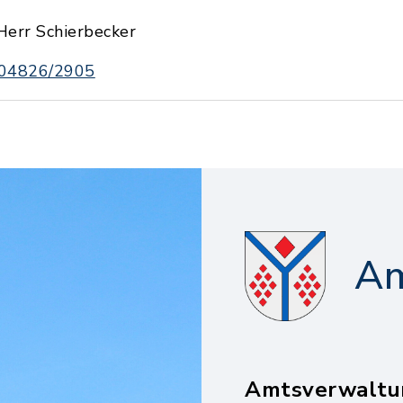
Herr Schierbecker
04826/2905
Am
Amtsverwaltu