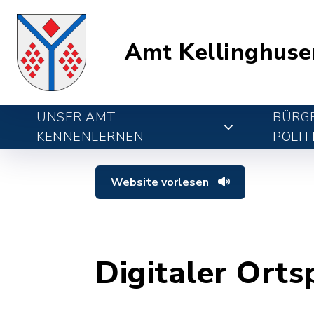
Amt Kellinghuse
UNSER AMT
BÜRGE
KENNENLERNEN
POLIT
Website vorlesen
Digitaler Orts