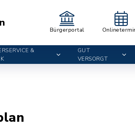
n
Bürgerportal
Onlinetermi
RSERVICE &
GUT
IK
VERSORGT
plan