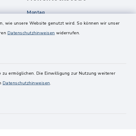
Montag
edt
Nur mit Onlinetermin!
en, wie unsere Website genutzt wird. So können wir unser
eren
Datenschutzhinweisen
widerrufen.
Dienstag
8.00-12.00 Uhr
14.00-18.00 Uhr
ghusen.de
Mittwoch
 zu ermöglichen. Die Einwilligung zur Nutzung weiterer
8.00-12.00 Uhr
en
Datenschutzhinweisen
.
Freitag
8.00-11.00 Uhr