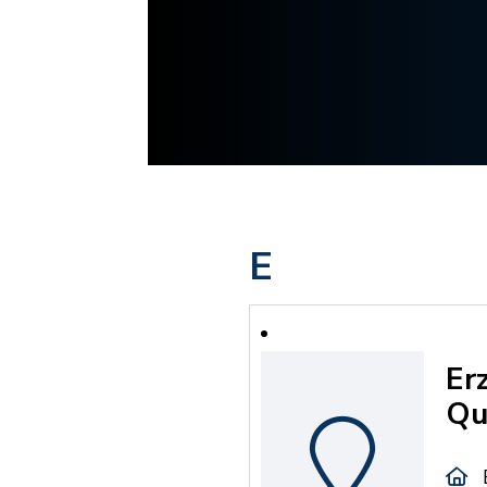
E
Er
Qu