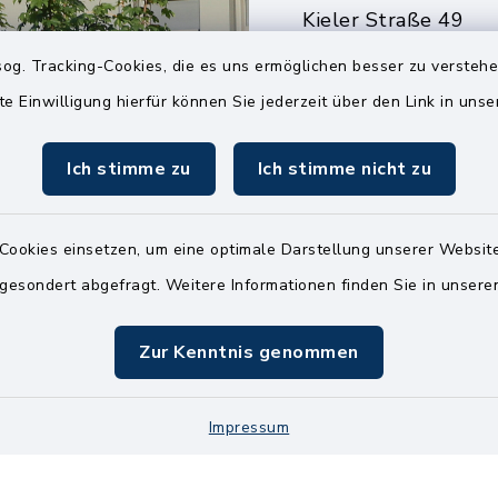
Kieler Straße 49
25551 Hohenlockst
og. Tracking-Cookies, die es uns ermöglichen besser zu versteh
04826 30-0
te Einwilligung hierfür können Sie jederzeit über den Link in uns
04826 30-15
Ich stimme zu
Ich stimme nicht zu
info@amt-kellin
Cookies einsetzen, um eine optimale Darstellung unserer Website
 gesondert abgefragt. Weitere Informationen finden Sie in unser
Zur Kenntnis genommen
Impressum