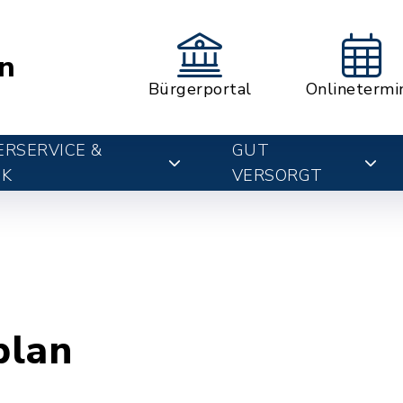
n
Bürgerportal
Onlinetermi
RSERVICE &
GUT
IK
VERSORGT
plan