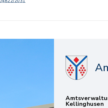
04822/2031
Am
Amtsverwaltu
Kellinghusen