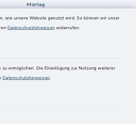
Montag
edt
Nur mit Onlinetermin!
en, wie unsere Website genutzt wird. So können wir unser
eren
Datenschutzhinweisen
widerrufen.
Dienstag
8.00-12.00 Uhr
14.00-18.00 Uhr
ghusen.de
Mittwoch
 zu ermöglichen. Die Einwilligung zur Nutzung weiterer
8.00-12.00 Uhr
en
Datenschutzhinweisen
.
Freitag
8.00-11.00 Uhr