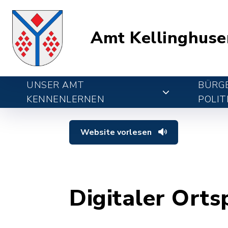
Amt Kellinghuse
UNSER AMT
BÜRGE
KENNENLERNEN
POLIT
Website vorlesen
Digitaler Orts