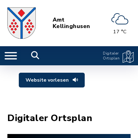
Amt
Kellinghusen
17 °C
Digitaler
Ortsplan
Website vorlesen
Digitaler Ortsplan