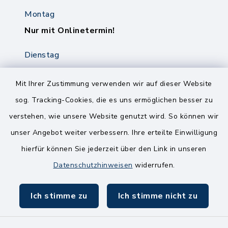
Montag
Nur mit Onlinetermin!
Dienstag
8.00-12.00 Uhr
14.00-18.00 Uhr
Mit Ihrer Zustimmung verwenden wir auf dieser Website
sog. Tracking-Cookies, die es uns ermöglichen besser zu
Mittwoch
verstehen, wie unsere Website genutzt wird. So können wir
8.00-12.00 Uhr
unser Angebot weiter verbessern. Ihre erteilte Einwilligung
Freitag
hierfür können Sie jederzeit über den Link in unseren
8.00-11.00 Uhr
Datenschutzhinweisen
widerrufen.
Ich stimme zu
Ich stimme nicht zu