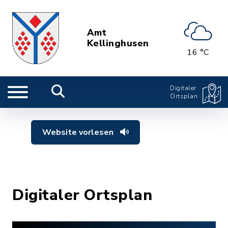
Amt
Kellinghusen
16 °C
Digitaler
Ortsplan
Website vorlesen
Digitaler Ortsplan