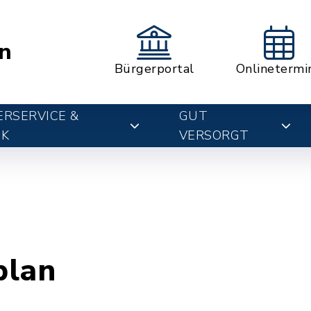
n
Bürgerportal
Onlinetermi
RSERVICE &
GUT
IK
VERSORGT
plan