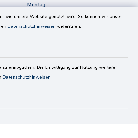
Montag
edt
Nur mit Onlinetermin!
en, wie unsere Website genutzt wird. So können wir unser
eren
Datenschutzhinweisen
widerrufen.
Dienstag
8.00-12.00 Uhr
14.00-18.00 Uhr
ghusen.de
Mittwoch
 zu ermöglichen. Die Einwilligung zur Nutzung weiterer
8.00-12.00 Uhr
en
Datenschutzhinweisen
.
Freitag
8.00-11.00 Uhr