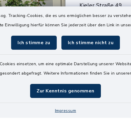
Kieler Straße 49
25551 Hohenlockst
og. Tracking-Cookies, die es uns ermöglichen besser zu versteh
te Einwilligung hierfür können Sie jederzeit über den Link in uns
04826 30-0
04826 30-15
Ich stimme zu
Ich stimme nicht zu
info@amt-kellin
Cookies einsetzen, um eine optimale Darstellung unserer Website
 gesondert abgefragt. Weitere Informationen finden Sie in unser
Zur Kenntnis genommen
Impressum