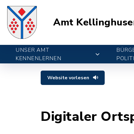
Amt Kellinghuse
UNSER AMT
BÜRGE
KENNENLERNEN
POLIT
Website vorlesen
Digitaler Orts