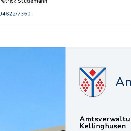
Patrick Stüdemann
04822/7360
Am
Amtsverwaltu
Kellinghusen