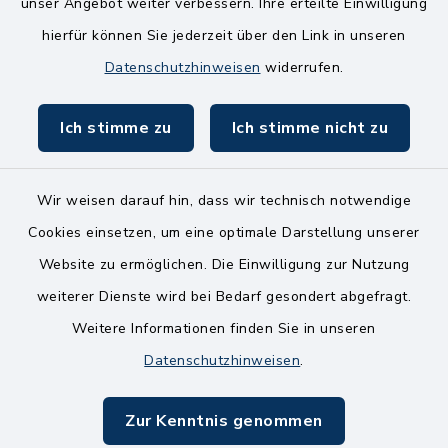
unser Angebot weiter verbessern. Ihre erteilte Einwilligung
Freitag
hierfür können Sie jederzeit über den Link in unseren
8.00-11.00 Uhr
Datenschutzhinweisen
widerrufen.
Ich stimme zu
Ich stimme nicht zu
Wir weisen darauf hin, dass wir technisch notwendige
Kontakt
Cookies einsetzen, um eine optimale Darstellung unserer
Website zu ermöglichen. Die Einwilligung zur Nutzung
Bankverbindungen
weiterer Dienste wird bei Bedarf gesondert abgefragt.
Weitere Informationen finden Sie in unseren
Barrierefreiheit
Datenschutzhinweisen
.
Datenschutz
Zur Kenntnis genommen
Impressum