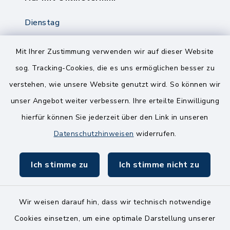
Dienstag
8.00-12.00 Uhr
14.00-18.00 Uhr
Mit Ihrer Zustimmung verwenden wir auf dieser Website
sog. Tracking-Cookies, die es uns ermöglichen besser zu
Mittwoch
verstehen, wie unsere Website genutzt wird. So können wir
8.00-12.00 Uhr
unser Angebot weiter verbessern. Ihre erteilte Einwilligung
Freitag
hierfür können Sie jederzeit über den Link in unseren
8.00-11.00 Uhr
Datenschutzhinweisen
widerrufen.
Ich stimme zu
Ich stimme nicht zu
Wir weisen darauf hin, dass wir technisch notwendige
Kontakt
Cookies einsetzen, um eine optimale Darstellung unserer