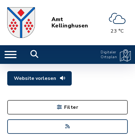
Amt
Kellinghusen
23 °C
Digitaler
Ortsplan
Website vorlesen
Filter