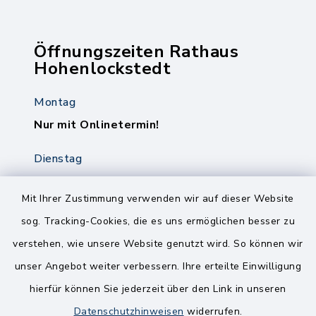
Öffnungszeiten Rathaus
Hohenlockstedt
Montag
Nur mit Onlinetermin!
Dienstag
8.00-12.00 Uhr
14.00-18.00 Uhr
Mit Ihrer Zustimmung verwenden wir auf dieser Website
sog. Tracking-Cookies, die es uns ermöglichen besser zu
Mittwoch
verstehen, wie unsere Website genutzt wird. So können wir
8.00-12.00 Uhr
unser Angebot weiter verbessern. Ihre erteilte Einwilligung
Freitag
hierfür können Sie jederzeit über den Link in unseren
8.00-11.00 Uhr
Datenschutzhinweisen
widerrufen.