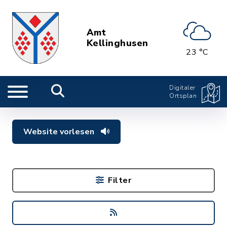
Amt
Kellinghusen
23 °C
Digitaler
Ortsplan
Website vorlesen
Filter