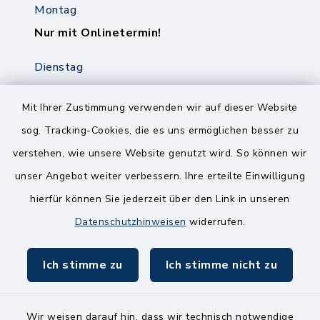
Montag
Nur mit Onlinetermin!
Dienstag
8.00-12.00 Uhr
14.00-18.00 Uhr
Mit Ihrer Zustimmung verwenden wir auf dieser Website
sog. Tracking-Cookies, die es uns ermöglichen besser zu
Mittwoch
verstehen, wie unsere Website genutzt wird. So können wir
8.00-12.00 Uhr
unser Angebot weiter verbessern. Ihre erteilte Einwilligung
Freitag
hierfür können Sie jederzeit über den Link in unseren
8.00-11.00 Uhr
Datenschutzhinweisen
widerrufen.
Ich stimme zu
Ich stimme nicht zu
Wir weisen darauf hin, dass wir technisch notwendige