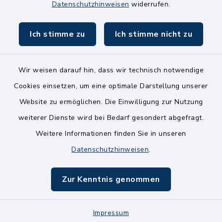
8.00-11.00 Uhr
Datenschutzhinweisen
widerrufen.
Ich stimme zu
Ich stimme nicht zu
Wir weisen darauf hin, dass wir technisch notwendige
Kontakt
Cookies einsetzen, um eine optimale Darstellung unserer
Website zu ermöglichen. Die Einwilligung zur Nutzung
Bankverbindungen
weiterer Dienste wird bei Bedarf gesondert abgefragt.
Weitere Informationen finden Sie in unseren
Barrierefreiheit
Datenschutzhinweisen
.
Datenschutz
Zur Kenntnis genommen
Impressum
Sitemap
Impressum