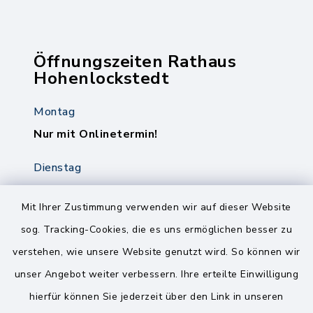
Öffnungszeiten Rathaus
Hohenlockstedt
Montag
Nur mit Onlinetermin!
Dienstag
8.00-12.00 Uhr
14.00-18.00 Uhr
Mit Ihrer Zustimmung verwenden wir auf dieser Website
sog. Tracking-Cookies, die es uns ermöglichen besser zu
Mittwoch
verstehen, wie unsere Website genutzt wird. So können wir
8.00-12.00 Uhr
unser Angebot weiter verbessern. Ihre erteilte Einwilligung
Freitag
hierfür können Sie jederzeit über den Link in unseren