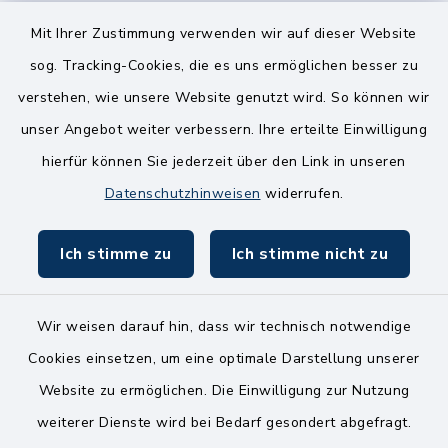
8.00-12.00 Uhr
14.00-18.00 Uhr
Mit Ihrer Zustimmung verwenden wir auf dieser Website
sog. Tracking-Cookies, die es uns ermöglichen besser zu
Mittwoch
verstehen, wie unsere Website genutzt wird. So können wir
8.00-12.00 Uhr
unser Angebot weiter verbessern. Ihre erteilte Einwilligung
Freitag
hierfür können Sie jederzeit über den Link in unseren
8.00-11.00 Uhr
Datenschutzhinweisen
widerrufen.
Ich stimme zu
Ich stimme nicht zu
Wir weisen darauf hin, dass wir technisch notwendige
Kontakt
Cookies einsetzen, um eine optimale Darstellung unserer
Website zu ermöglichen. Die Einwilligung zur Nutzung
Bankverbindungen
weiterer Dienste wird bei Bedarf gesondert abgefragt.