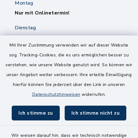
Montag
Nur mit Onlinetermin!
Dienstag
8.00-12.00 Uhr
14.00-18.00 Uhr
Mit Ihrer Zustimmung verwenden wir auf dieser Website
sog. Tracking-Cookies, die es uns ermöglichen besser zu
Mittwoch
verstehen, wie unsere Website genutzt wird. So können wir
8.00-12.00 Uhr
unser Angebot weiter verbessern. Ihre erteilte Einwilligung
Freitag
hierfür können Sie jederzeit über den Link in unseren
8.00-11.00 Uhr
Datenschutzhinweisen
widerrufen.
Ich stimme zu
Ich stimme nicht zu
Wir weisen darauf hin, dass wir technisch notwendige