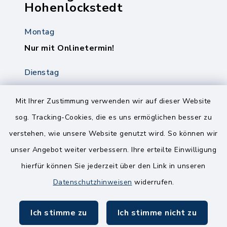
Hohenlockstedt
Montag
Nur mit Onlinetermin!
Dienstag
8.00-12.00 Uhr
14.00-18.00 Uhr
Mit Ihrer Zustimmung verwenden wir auf dieser Website
sog. Tracking-Cookies, die es uns ermöglichen besser zu
Mittwoch
verstehen, wie unsere Website genutzt wird. So können wir
8.00-12.00 Uhr
unser Angebot weiter verbessern. Ihre erteilte Einwilligung
Freitag
hierfür können Sie jederzeit über den Link in unseren
8.00-11.00 Uhr
Datenschutzhinweisen
widerrufen.
Ich stimme zu
Ich stimme nicht zu