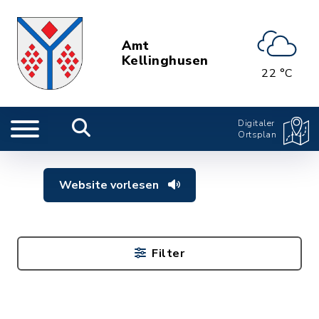
Amt
Kellinghusen
22 °C
Digitaler
Ortsplan
Website vorlesen
Filter