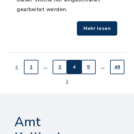
gearbeitet werden.
Mehr lesen
1
…
3
4
5
…
48
Amt