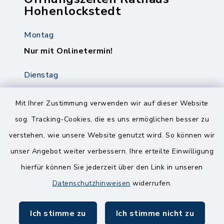
Hohenlockstedt
Montag
Nur mit Onlinetermin!
Dienstag
8.00-12.00 Uhr
14.00-18.00 Uhr
Mit Ihrer Zustimmung verwenden wir auf dieser Website
sog. Tracking-Cookies, die es uns ermöglichen besser zu
Mittwoch
verstehen, wie unsere Website genutzt wird. So können wir
8.00-12.00 Uhr
unser Angebot weiter verbessern. Ihre erteilte Einwilligung
Freitag
hierfür können Sie jederzeit über den Link in unseren
8.00-11.00 Uhr
Datenschutzhinweisen
widerrufen.
Ich stimme zu
Ich stimme nicht zu