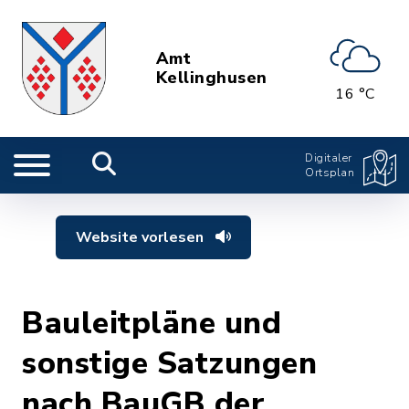
Amt
Kellinghusen
16 °C
Digitaler
Ortsplan
Website vorlesen
Bauleitpläne und
sonstige Satzungen
nach BauGB der