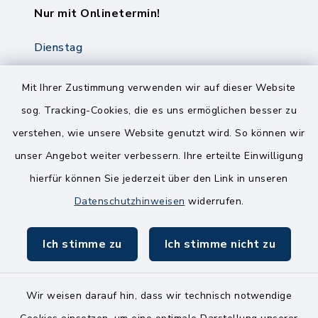
Nur mit Onlinetermin!
Dienstag
8.00-12.00 Uhr
14.00-18.00 Uhr
Mit Ihrer Zustimmung verwenden wir auf dieser Website
sog. Tracking-Cookies, die es uns ermöglichen besser zu
Mittwoch
verstehen, wie unsere Website genutzt wird. So können wir
8.00-12.00 Uhr
unser Angebot weiter verbessern. Ihre erteilte Einwilligung
Freitag
hierfür können Sie jederzeit über den Link in unseren
8.00-11.00 Uhr
Datenschutzhinweisen
widerrufen.
Ich stimme zu
Ich stimme nicht zu
Wir weisen darauf hin, dass wir technisch notwendige
Kontakt