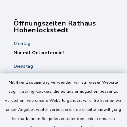
Öffnungszeiten Rathaus
Hohenlockstedt
Montag
Nur mit Onlinetermin!
Dienstag
8.00-12.00 Uhr
14.00-18.00 Uhr
Mit Ihrer Zustimmung verwenden wir auf dieser Website
sog. Tracking-Cookies, die es uns ermöglichen besser zu
Mittwoch
verstehen, wie unsere Website genutzt wird. So können wir
8.00-12.00 Uhr
unser Angebot weiter verbessern. Ihre erteilte Einwilligung
Freitag
hierfür können Sie jederzeit über den Link in unseren