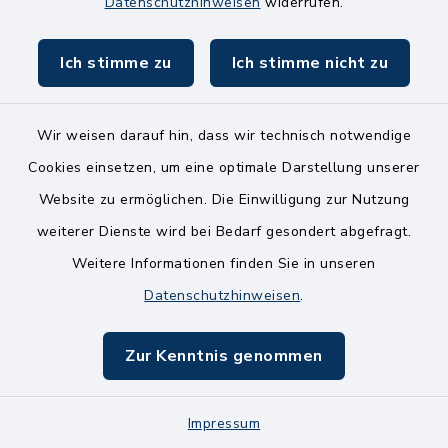
8.00-11.00 Uhr
Datenschutzhinweisen
widerrufen.
Ich stimme zu
Ich stimme nicht zu
Wir weisen darauf hin, dass wir technisch notwendige
Kontakt
Cookies einsetzen, um eine optimale Darstellung unserer
Website zu ermöglichen. Die Einwilligung zur Nutzung
Bankverbindungen
weiterer Dienste wird bei Bedarf gesondert abgefragt.
Weitere Informationen finden Sie in unseren
Barrierefreiheit
Datenschutzhinweisen
.
Datenschutz
Zur Kenntnis genommen
Impressum
Sitemap
Impressum