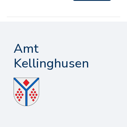
Amt
Kellinghusen