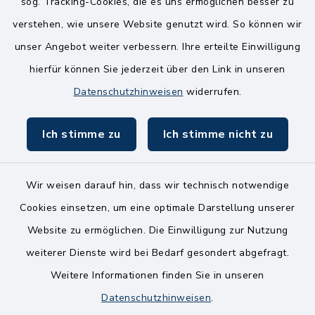
sog. Tracking-Cookies, die es uns ermöglichen besser zu
Mittwoch
verstehen, wie unsere Website genutzt wird. So können wir
8.00-12.00 Uhr
unser Angebot weiter verbessern. Ihre erteilte Einwilligung
Freitag
hierfür können Sie jederzeit über den Link in unseren
8.00-11.00 Uhr
Datenschutzhinweisen
widerrufen.
Ich stimme zu
Ich stimme nicht zu
Wir weisen darauf hin, dass wir technisch notwendige
Kontakt
Cookies einsetzen, um eine optimale Darstellung unserer
Website zu ermöglichen. Die Einwilligung zur Nutzung
Bankverbindungen
weiterer Dienste wird bei Bedarf gesondert abgefragt.
Weitere Informationen finden Sie in unseren
Barrierefreiheit
Datenschutzhinweisen
.