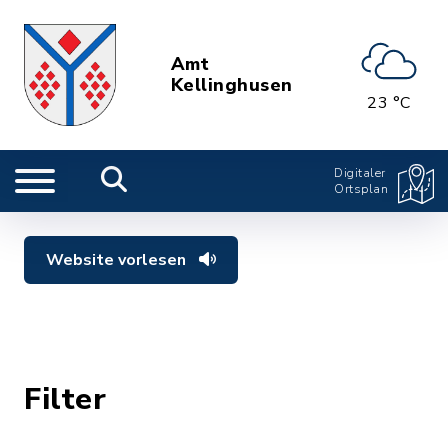
Amt
Kellinghusen
23 °C
Digitaler
Ortsplan
Website vorlesen
Filter