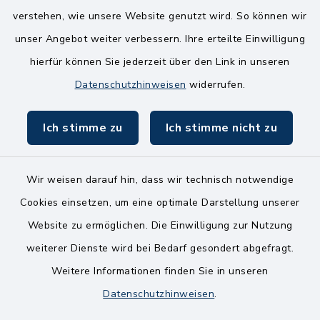
Mittwoch
verstehen, wie unsere Website genutzt wird. So können wir
8.00-12.00 Uhr
unser Angebot weiter verbessern. Ihre erteilte Einwilligung
Freitag
hierfür können Sie jederzeit über den Link in unseren
8.00-11.00 Uhr
Datenschutzhinweisen
widerrufen.
Ich stimme zu
Ich stimme nicht zu
Wir weisen darauf hin, dass wir technisch notwendige
Kontakt
Cookies einsetzen, um eine optimale Darstellung unserer
Website zu ermöglichen. Die Einwilligung zur Nutzung
Bankverbindungen
weiterer Dienste wird bei Bedarf gesondert abgefragt.
Weitere Informationen finden Sie in unseren
Barrierefreiheit
Datenschutzhinweisen
.
Datenschutz