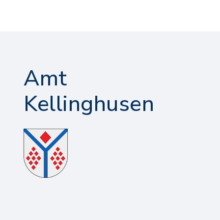
Amt
Kellinghusen