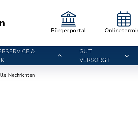
n
Bürgerportal
Onlinetermi
RSERVICE &
GUT
IK
VERSORGT
lle Nachrichten