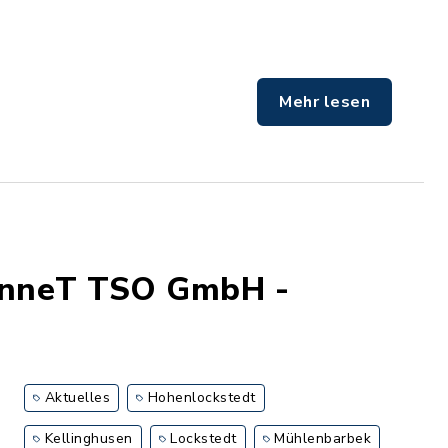
Mehr lesen
enneT TSO GmbH -
Aktuelles
Hohenlockstedt
Kellinghusen
Lockstedt
Mühlenbarbek