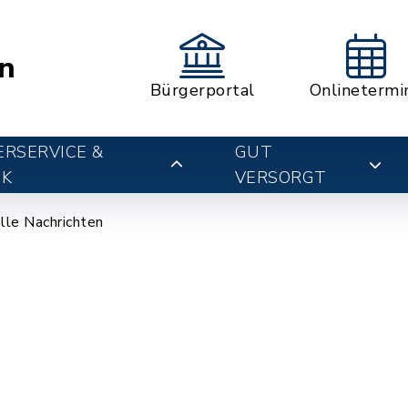
n
Bürgerportal
Onlinetermi
RSERVICE &
GUT
IK
VERSORGT
lle Nachrichten