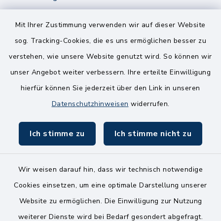
8.00-12.00 Uhr
14.00-18.00 Uhr
Mit Ihrer Zustimmung verwenden wir auf dieser Website
sog. Tracking-Cookies, die es uns ermöglichen besser zu
Mittwoch
verstehen, wie unsere Website genutzt wird. So können wir
8.00-12.00 Uhr
unser Angebot weiter verbessern. Ihre erteilte Einwilligung
Freitag
hierfür können Sie jederzeit über den Link in unseren
8.00-11.00 Uhr
Datenschutzhinweisen
widerrufen.
Ich stimme zu
Ich stimme nicht zu
Wir weisen darauf hin, dass wir technisch notwendige
Kontakt
Cookies einsetzen, um eine optimale Darstellung unserer
Website zu ermöglichen. Die Einwilligung zur Nutzung
Bankverbindungen
weiterer Dienste wird bei Bedarf gesondert abgefragt.