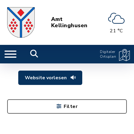
Amt
Kellinghusen
21 °C
Digitaler
Ortsplan
Website vorlesen
Filter