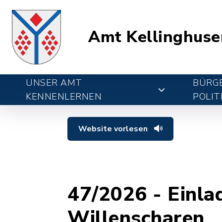
Amt Kellinghuse
UNSER AMT
BÜRGE
KENNENLERNEN
POLIT
Website vorlesen
47/2026 - Einl
Willenscharen