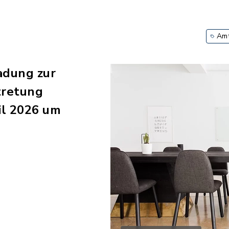
Amt
adung zur
tretung
il 2026 um