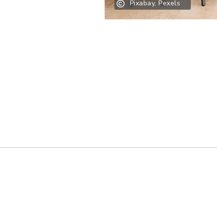
Pixabay, Pexels
-GV.pdf, Dateierweiterung: pdf, Dateigröße: 31,4