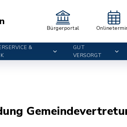
n
Bürgerportal
Onlinetermi
RSERVICE &
GUT
IK
VERSORGT
adung Gemeindevertretu