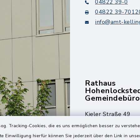
04822 39-0
04822 39-7012
info@amt-kellin
Rathaus
Hohenlockste
Gemeindebüro
Kieler Straße 49
25551 Hohenlockst
og. Tracking-Cookies, die es uns ermöglichen besser zu versteh
te Einwilligung hierfür können Sie jederzeit über den Link in uns
04826 30-0