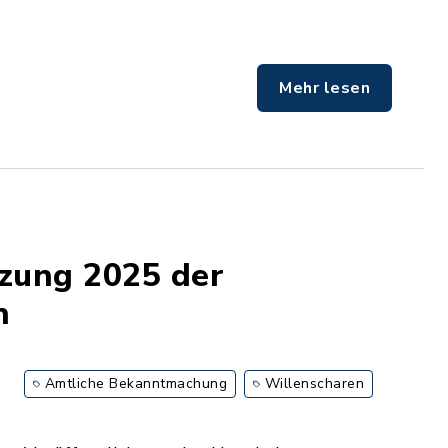
Mehr lesen
tzung 2025 der
n
Amtliche Bekanntmachung
Willenscharen