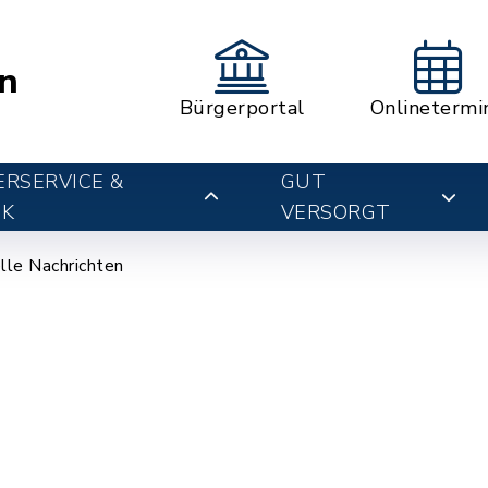
n
Bürgerportal
Onlinetermi
RSERVICE &
GUT
IK
VERSORGT
lle Nachrichten