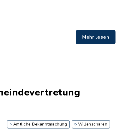
Mehr lesen
meindevertretung
Amtliche Bekanntmachung
Willenscharen