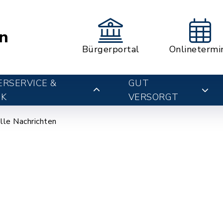
n
Bürgerportal
Onlinetermi
RSERVICE &
GUT
IK
VERSORGT
lle Nachrichten