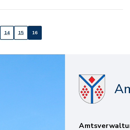
14
15
16
Am
Amtsverwaltu