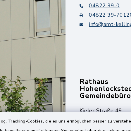
04822 39-0
04822 39-7012
info@amt-kellin
Rathaus
Hohenlockste
Gemeindebüro
Kieler Straße 49
25551 Hohenlockst
og. Tracking-Cookies, die es uns ermöglichen besser zu versteh
te Einwilligung hierfür können Sie jederzeit über den Link in uns