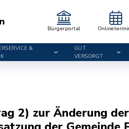
n
Bürgerportal
Onlinetermi
RSERVICE &
GUT
IK
VERSORGT
ag 2) zur Änderung de
satzung der Gemeinde 