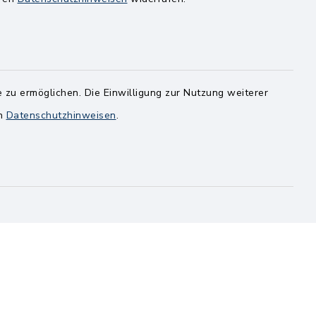
Dienstag
8.00-12.00 Uhr
14.00-18.00 Uhr
ghusen.de
Mittwoch
 zu ermöglichen. Die Einwilligung zur Nutzung weiterer
8.00-12.00 Uhr
en
Datenschutzhinweisen
.
Freitag
8.00-11.00 Uhr
rbindungen
Barrierefreiheit
pressum
Sitemap
en