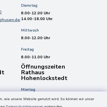
Dienstag
0
8.00-12.00 Uhr
14.00-18.00 Uhr
ghusen.de
Mittwoch
8.00-12.00 Uhr
Freitag
8.00-11.00 Uhr
Öffnungszeiten
dt
Rathaus
Hohenlockstedt
Montag
edt
Nur mit Onlinetermin!
en, wie unsere Website genutzt wird. So können wir unser
eren
Datenschutzhinweisen
widerrufen.