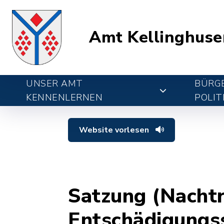
Amt Kellinghuse
UNSER AMT
BÜRGE
KENNENLERNEN
POLIT
Website vorlesen
Satzung (Nachtr
Entschädigungs