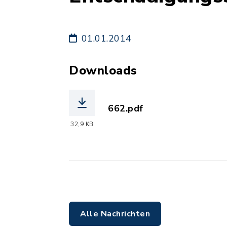
01.01.2014
Downloads
662.pdf
(Dateiname: 662.pdf, Date
32,9 KB
Alle Nachrichten