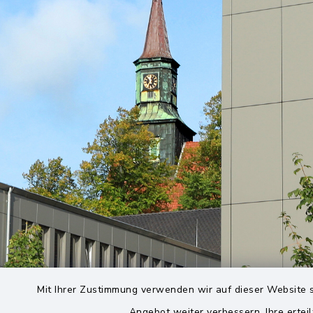
Mit Ihrer Zustimmung verwenden wir auf dieser Website s
Angebot weiter verbessern. Ihre erteil