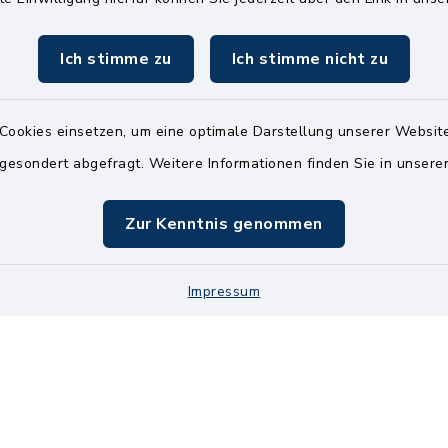
04826 30-0
04826 30-15
Ich stimme zu
Ich stimme nicht zu
info@amt-kellin
Cookies einsetzen, um eine optimale Darstellung unserer Website
 gesondert abgefragt. Weitere Informationen finden Sie in unser
Zur Kenntnis genommen
Impressum
Kontakt
Bankve
Datenschutz
Im
Cookie-Einstellung