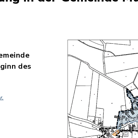
Gemeinde
eginn des
r.