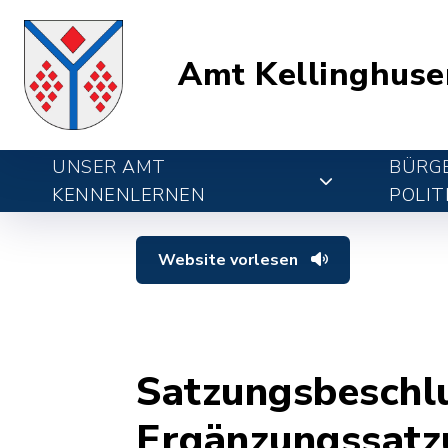
Amt Kellinghuse
UNSER AMT
BÜRGE
KENNENLERNEN
POLIT
Website vorlesen
Satzungsbeschlu
Ergänzungssatz