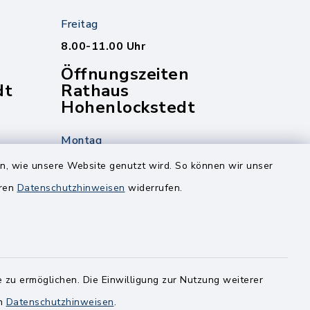
Freitag
8.00-11.00 Uhr
Öffnungszeiten
dt
Rathaus
Hohenlockstedt
Montag
edt
Nur mit Onlinetermin!
en, wie unsere Website genutzt wird. So können wir unser
eren
Datenschutzhinweisen
widerrufen.
Dienstag
8.00-12.00 Uhr
14.00-18.00 Uhr
ghusen.de
Mittwoch
 zu ermöglichen. Die Einwilligung zur Nutzung weiterer
8.00-12.00 Uhr
en
Datenschutzhinweisen
.