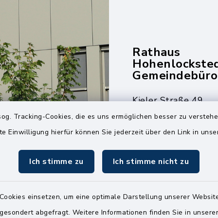
Rathaus
Hohenlockste
Gemeindebüro
Kieler Straße 49
25551 Hohenlockst
og. Tracking-Cookies, die es uns ermöglichen besser zu versteh
te Einwilligung hierfür können Sie jederzeit über den Link in uns
04826 30-0
04826 30-15
Ich stimme zu
Ich stimme nicht zu
info@amt-kellin
Cookies einsetzen, um eine optimale Darstellung unserer Website
 gesondert abgefragt. Weitere Informationen finden Sie in unser