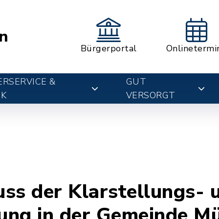
n
Bürgerportal
Onlinetermi
RSERVICE &
GUT
IK
VERSORGT
ss der Klarstellungs- 
ung in der Gemeinde M