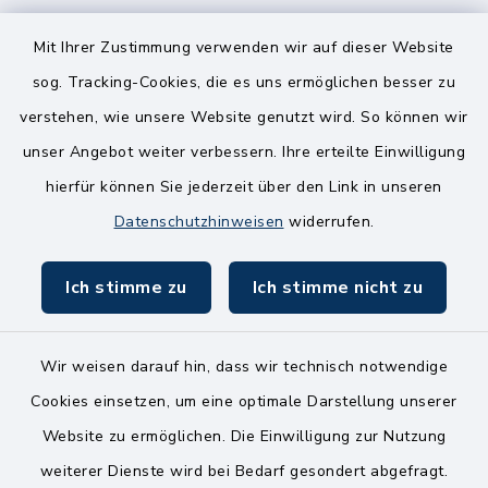
8.00-12.00 Uhr
14.00-18.00 Uhr
Mit Ihrer Zustimmung verwenden wir auf dieser Website
sog. Tracking-Cookies, die es uns ermöglichen besser zu
Mittwoch
verstehen, wie unsere Website genutzt wird. So können wir
8.00-12.00 Uhr
unser Angebot weiter verbessern. Ihre erteilte Einwilligung
Freitag
hierfür können Sie jederzeit über den Link in unseren
8.00-11.00 Uhr
Datenschutzhinweisen
widerrufen.
Ich stimme zu
Ich stimme nicht zu
Wir weisen darauf hin, dass wir technisch notwendige
Kontakt
Cookies einsetzen, um eine optimale Darstellung unserer
Website zu ermöglichen. Die Einwilligung zur Nutzung
Bankverbindungen
weiterer Dienste wird bei Bedarf gesondert abgefragt.