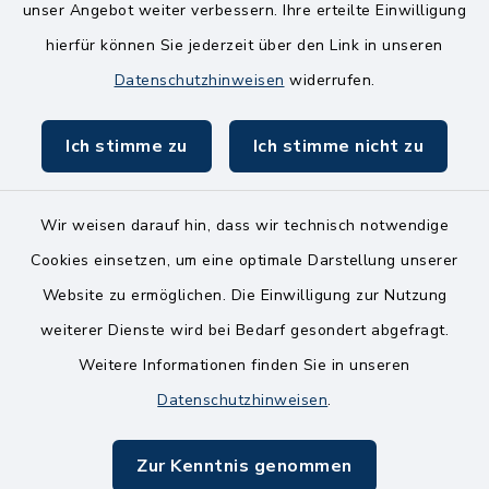
unser Angebot weiter verbessern. Ihre erteilte Einwilligung
Freitag
hierfür können Sie jederzeit über den Link in unseren
8.00-11.00 Uhr
Datenschutzhinweisen
widerrufen.
Ich stimme zu
Ich stimme nicht zu
Wir weisen darauf hin, dass wir technisch notwendige
Kontakt
Cookies einsetzen, um eine optimale Darstellung unserer
Website zu ermöglichen. Die Einwilligung zur Nutzung
Bankverbindungen
weiterer Dienste wird bei Bedarf gesondert abgefragt.
Weitere Informationen finden Sie in unseren
Barrierefreiheit
Datenschutzhinweisen
.
Datenschutz
Zur Kenntnis genommen
Impressum