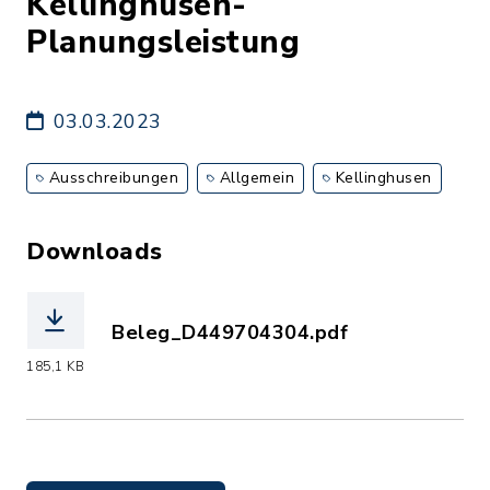
Kellinghusen-
Planungsleistung
03.03.2023
Ausschreibungen
Allgemein
Kellinghusen
Downloads
Beleg_D449704304.pdf
(Dateiname: Beleg_D449704304.pdf, D
185,1 KB