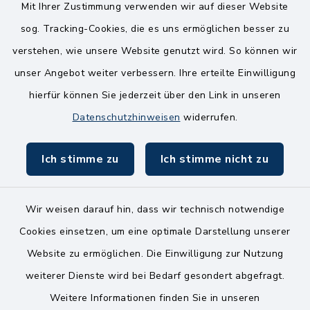
14.00-18.00 Uhr
Mit Ihrer Zustimmung verwenden wir auf dieser Website
sog. Tracking-Cookies, die es uns ermöglichen besser zu
Mittwoch
verstehen, wie unsere Website genutzt wird. So können wir
8.00-12.00 Uhr
unser Angebot weiter verbessern. Ihre erteilte Einwilligung
Freitag
hierfür können Sie jederzeit über den Link in unseren
8.00-11.00 Uhr
Datenschutzhinweisen
widerrufen.
Ich stimme zu
Ich stimme nicht zu
Wir weisen darauf hin, dass wir technisch notwendige
Kontakt
Cookies einsetzen, um eine optimale Darstellung unserer
Website zu ermöglichen. Die Einwilligung zur Nutzung
Bankverbindungen
weiterer Dienste wird bei Bedarf gesondert abgefragt.
Weitere Informationen finden Sie in unseren
Barrierefreiheit