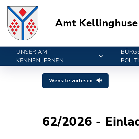
Amt Kellinghuse
UNSER AMT
BÜRGE
KENNENLERNEN
POLIT
Website vorlesen
62/2026 - Einl