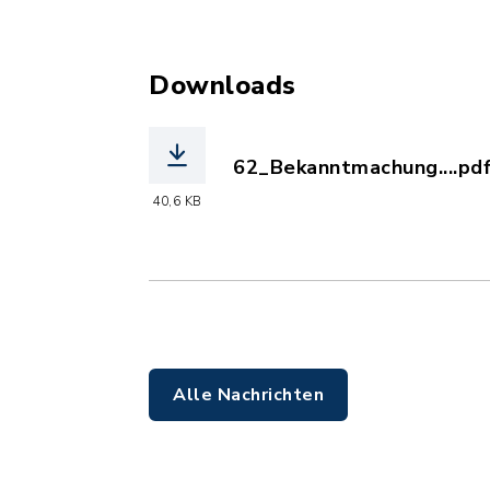
Downloads
62_Bekanntmachung....pd
(Dateiname: 62_Bekanntma
40,6 KB
Alle Nachrichten