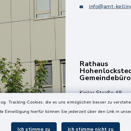
info@amt-kellin
Rathaus
Hohenlockste
Gemeindebüro
Kieler Straße 49
25551 Hohenlockst
og. Tracking-Cookies, die es uns ermöglichen besser zu versteh
te Einwilligung hierfür können Sie jederzeit über den Link in uns
04826 30-0
04826 30-15
Ich stimme zu
Ich stimme nicht zu