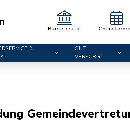
n
Bürgerportal
Onlinetermi
RSERVICE &
GUT
IK
VERSORGT
adung Gemeindevertretu