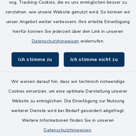
sog. Tracking-Cookies, die es uns ermöglichen besser zu
Mittwoch
verstehen, wie unsere Website genutzt wird. So können wir
8.00-12.00 Uhr
unser Angebot weiter verbessern. Ihre erteilte Einwilligung
Freitag
hierfür können Sie jederzeit über den Link in unseren
8.00-11.00 Uhr
Datenschutzhinweisen
widerrufen.
Ich stimme zu
Ich stimme nicht zu
Wir weisen darauf hin, dass wir technisch notwendige
Kontakt
Cookies einsetzen, um eine optimale Darstellung unserer
Website zu ermöglichen. Die Einwilligung zur Nutzung
Bankverbindungen
weiterer Dienste wird bei Bedarf gesondert abgefragt.
Weitere Informationen finden Sie in unseren
Barrierefreiheit
Datenschutzhinweisen
.