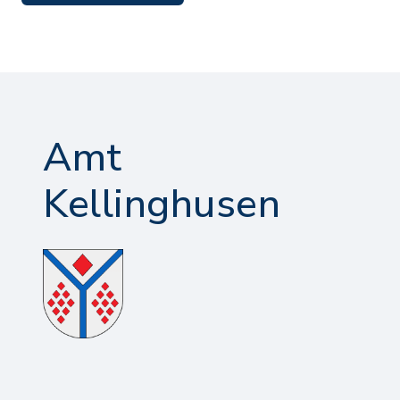
Amt
Kellinghusen