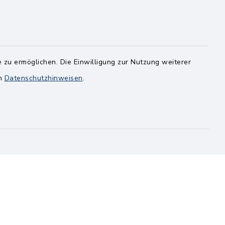
8.00-12.00 Uhr
14.00-18.00 Uhr
ghusen.de
Mittwoch
 zu ermöglichen. Die Einwilligung zur Nutzung weiterer
8.00-12.00 Uhr
en
Datenschutzhinweisen
.
Freitag
8.00-11.00 Uhr
rbindungen
Barrierefreiheit
pressum
Sitemap
en