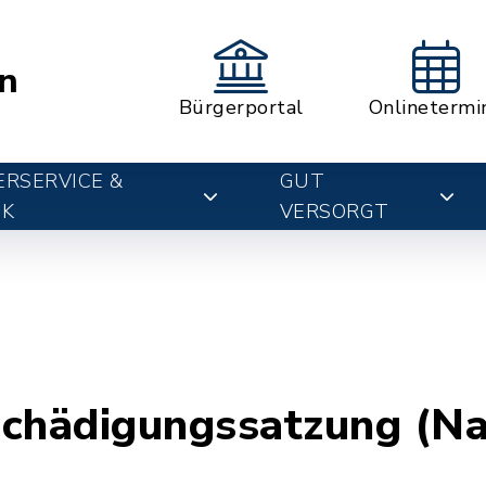
n
Bürgerportal
Onlinetermi
RSERVICE &
GUT
IK
VERSORGT
chädigungssatzung (Na