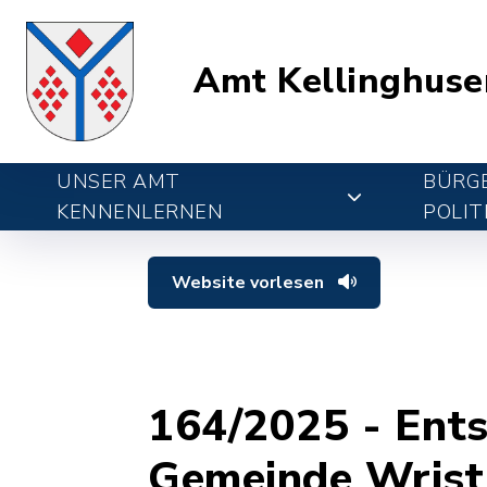
Amt Kellinghuse
UNSER AMT
BÜRGE
KENNENLERNEN
POLIT
Website vorlesen
164/2025 - Ents
Gemeinde Wrist