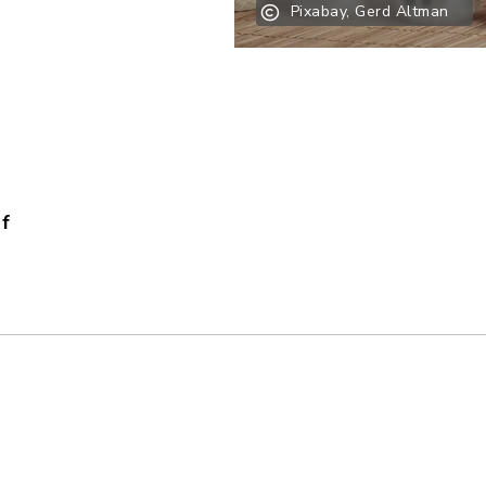
Pixabay, Gerd Altman
f
igungssatzung_Nachtrag_3.pdf, Dateierweiterung