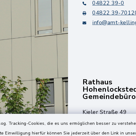
04822 39-0
04822 39-7012
info@amt-kellin
Rathaus
Hohenlockste
Gemeindebüro
Kieler Straße 49
25551 Hohenlockst
og. Tracking-Cookies, die es uns ermöglichen besser zu versteh
te Einwilligung hierfür können Sie jederzeit über den Link in uns
04826 30-0