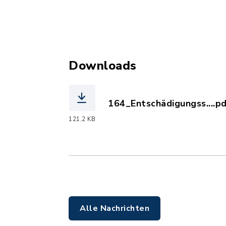
Downloads
164_Entschädigungss....pd
(Dateiname: 164_Entschäd
121,2 KB
Alle Nachrichten