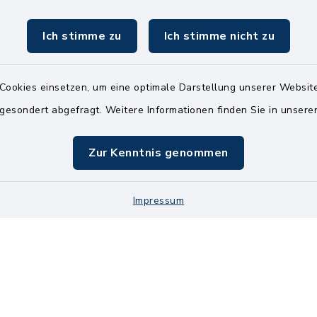
04826 30-15
Ich stimme zu
Ich stimme nicht zu
info@amt-kellin
Cookies einsetzen, um eine optimale Darstellung unserer Website
 gesondert abgefragt. Weitere Informationen finden Sie in unser
Zur Kenntnis genommen
Impressum
Kontakt
Bankve
Datenschutz
Im
Cookie-Einstellung